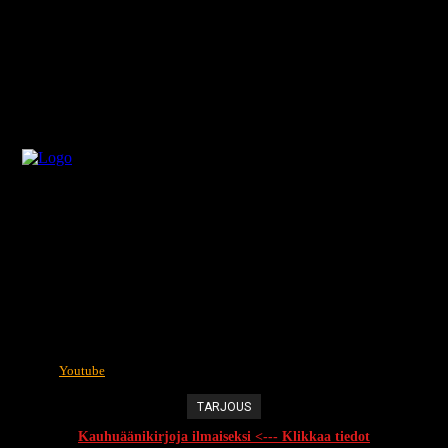
Youtube
TARJOUS
Kauhuäänikirjoja ilmaiseksi <--- Klikkaa tiedot