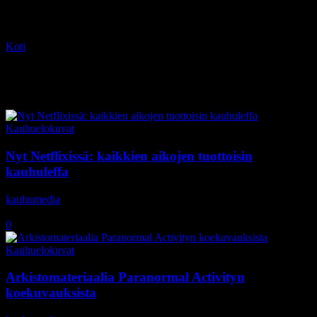
Koti
Tagit
Oren Peli
Tag: Oren Peli
Kauhuelokuvat
Nyt Netflixissä: kaikkien aikojen tuottoisin
kauhuleffa
kauhumedia
-
19.12.2017
0
Kauhuelokuvat
Arkistomateriaalia Paranormal Activityn
koekuvauksista