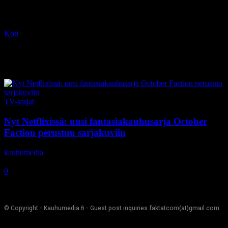
Koti
Tagit
October Faction
Tag: October Faction
TV-sarjat
Nyt Netflixissä: uusi fantasiakauhusarja October
Faction perustuu sarjakuviin
kauhumedia
-
23.1.2020
0
© Copyright - Kauhumedia.fi - Guest post inquiries faktatcom(at)gmail.com