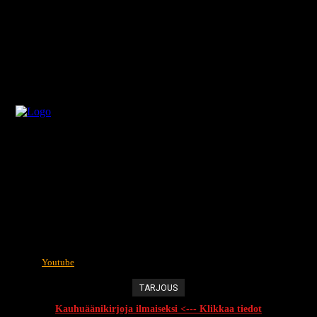
Youtube
TARJOUS
Kauhuäänikirjoja ilmaiseksi <--- Klikkaa tiedot