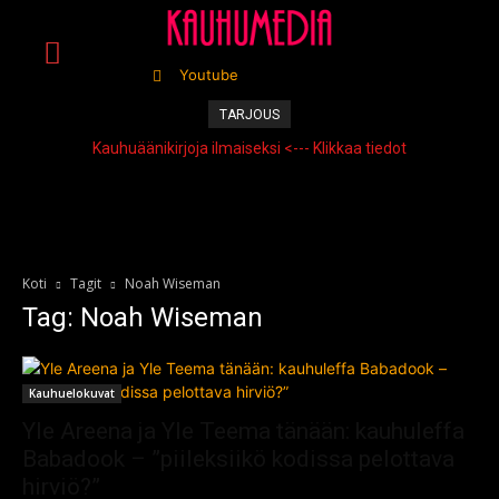
Youtube
TARJOUS
Kauhuäänikirjoja ilmaiseksi <--- Klikkaa tiedot
Koti
Tagit
Noah Wiseman
Tag: Noah Wiseman
Kauhuelokuvat
Yle Areena ja Yle Teema tänään: kauhuleffa
Babadook – ”piileksiikö kodissa pelottava
hirviö?”