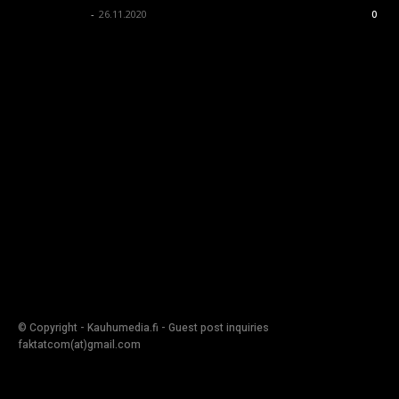
kauhumedia
-
26.11.2020
0
© Copyright - Kauhumedia.fi - Guest post inquiries
faktatcom(at)gmail.com