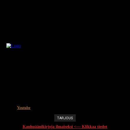
Youtube
TARJOUS
Kauhuäänikirjoja ilmaiseksi <--- Klikkaa tiedot