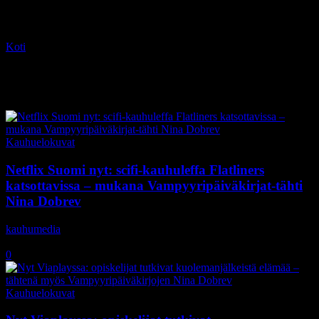
Koti
Tagit
Niels Arden Oplev
Tag: Niels Arden Oplev
Kauhuelokuvat
Netflix Suomi nyt: scifi-kauhuleffa Flatliners
katsottavissa – mukana Vampyyripäiväkirjat-tähti
Nina Dobrev
kauhumedia
-
29.8.2019
0
Kauhuelokuvat