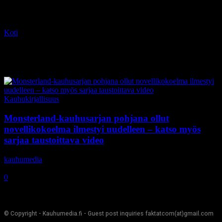
Koti
Tagit
Nathan Ballingrud
Tag: Nathan Ballingrud
Kauhukirjallisuus
Monsterland-kauhusarjan pohjana ollut
novellikokoelma ilmestyi uudelleen – katso myös
sarjaa taustoittava video
kauhumedia
-
12.10.2020
0
© Copyright - Kauhumedia.fi - Guest post inquiries faktatcom(at)gmail.com