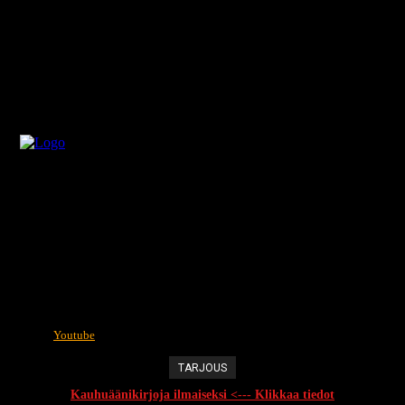
Youtube
TARJOUS
Kauhuäänikirjoja ilmaiseksi <--- Klikkaa tiedot