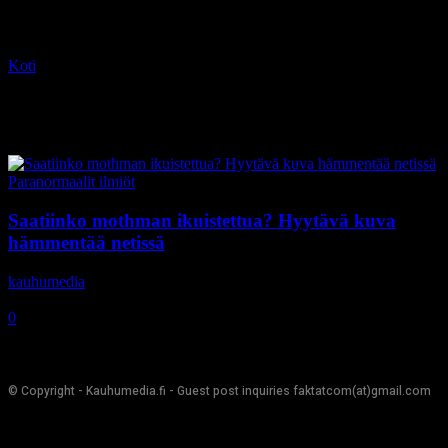
Koti
Tagit
Mothman
Tag: mothman
Paranormaalit ilmiöt
Saatiinko mothman ikuistettua? Hyytävä kuva
hämmentää netissä
kauhumedia
-
5.1.2017
0
© Copyright - Kauhumedia.fi - Guest post inquiries faktatcom(at)gmail.com