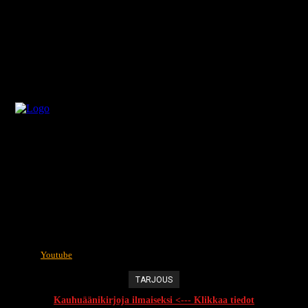
Youtube
TARJOUS
Kauhuäänikirjoja ilmaiseksi <--- Klikkaa tiedot