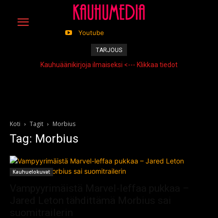
Youtube
TARJOUS
Kauhuäänikirjoja ilmaiseksi <--- Klikkaa tiedot
Koti
Tagit
Morbius
Tag: Morbius
Kauhuelokuvat
Vampyyrimäistä Marvel-leffaa pukkaa –
Jared Leton tähdittämä Morbius sai
suomitrailerin