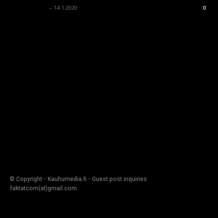
kauhumedia
-
14.1.2020
0
© Copyright - Kauhumedia.fi - Guest post inquiries
faktatcom(at)gmail.com