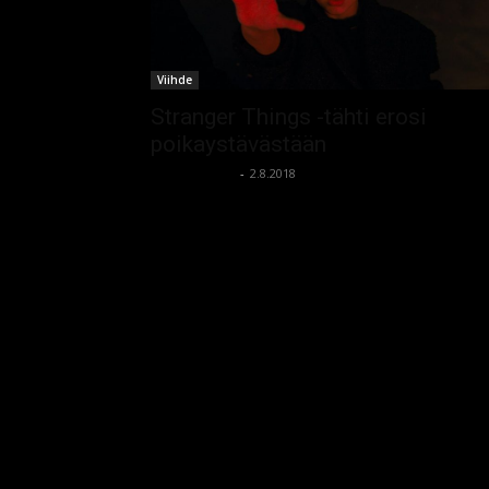
Viihde
Stranger Things -tähti erosi
poikaystävästään
kauhumedia
-
2.8.2018