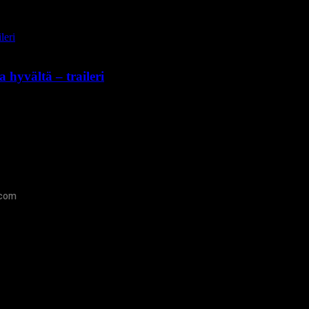
hyvältä – traileri
.com