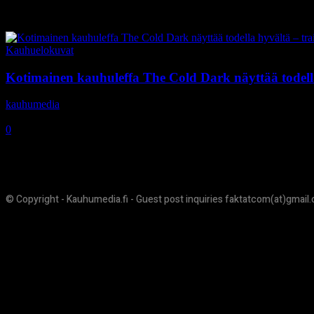
Tag: Mikko Löppönen
Kauhuelokuvat
Kotimainen kauhuleffa The Cold Dark näyttää todella 
kauhumedia
-
14.6.2018
0
© Copyright - Kauhumedia.fi - Guest post inquiries faktatcom(at)gmail