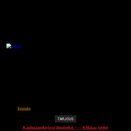
Youtube
TARJOUS
Kauhuäänikirjoja ilmaiseksi <--- Klikkaa tiedot