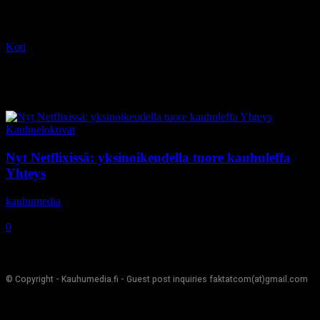
Koti
Tagit
Mia Maestro
Tag: Mia Maestro
Kauhuelokuvat
Nyt Netflixissä: yksinoikeudella tuore kauhuleffa
Yhteys
kauhumedia
-
5.10.2020
0
© Copyright - Kauhumedia.fi - Guest post inquiries faktatcom(at)gmail.com