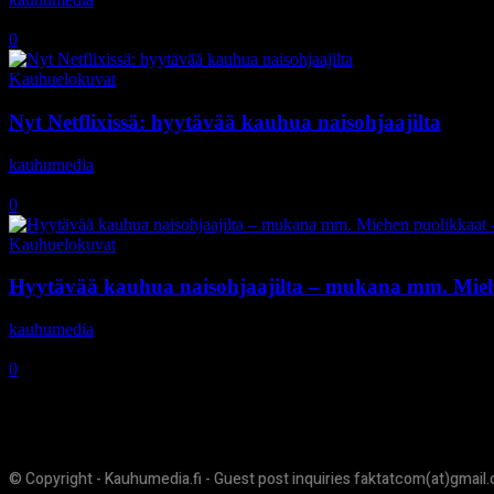
11.7.2018
0
Kauhuelokuvat
Nyt Netflixissä: hyytävää kauhua naisohjaajilta
kauhumedia
-
27.6.2017
0
Kauhuelokuvat
Hyytävää kauhua naisohjaajilta – mukana mm. Miehe
kauhumedia
-
12.1.2017
0
© Copyright - Kauhumedia.fi - Guest post inquiries faktatcom(at)gmail