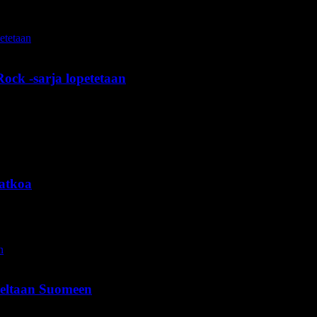
ock -sarja lopetetaan
jatkoa
eeltaan Suomeen