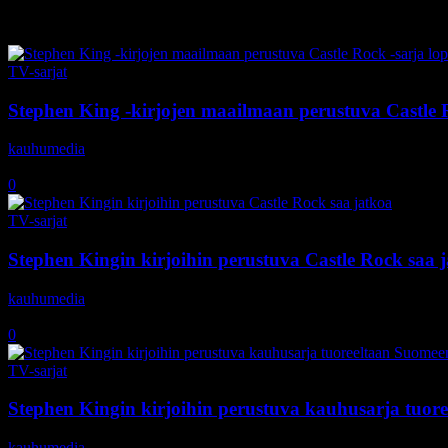
Tag: Melanie Lynskey
TV-sarjat
Stephen King -kirjojen maailmaan perustuva Castle R
kauhumedia
-
4.11.2020
0
TV-sarjat
Stephen Kingin kirjoihin perustuva Castle Rock saa 
kauhumedia
-
19.8.2018
0
TV-sarjat
Stephen Kingin kirjoihin perustuva kauhusarja tuor
kauhumedia
-