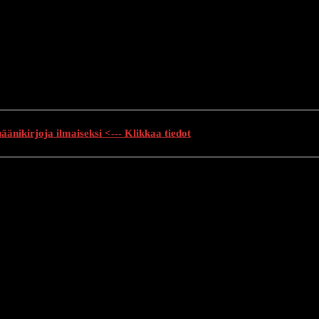
änikirjoja ilmaiseksi <--- Klikkaa tiedot
auhutarinat
Creepypasta
Kauhuelokuvat
Muu kauhu