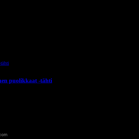
n puolikkaat -tähti
.com