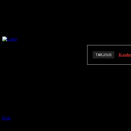
Kauhuä
TARJOUS
K
Koti
Tagit
Melanie Lynskey