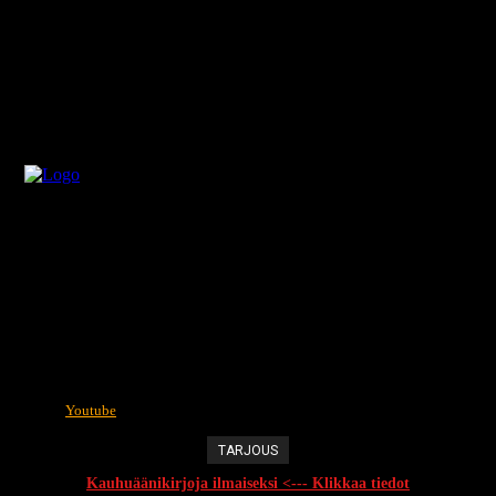
Youtube
TARJOUS
Kauhuäänikirjoja ilmaiseksi <--- Klikkaa tiedot