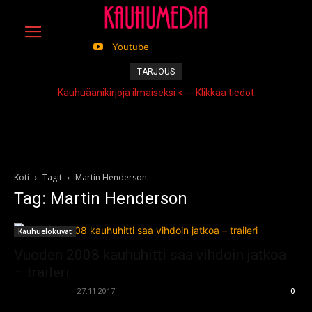
Youtube
TARJOUS
Kauhuäänikirjoja ilmaiseksi <--- Klikkaa tiedot
Koti
Tagit
Martin Henderson
Tag: Martin Henderson
Kauhuelokuvat
Vuoden 2008 kauhuhitti saa vihdoin jatkoa
– traileri
kauhumedia
-
27.11.2017
0