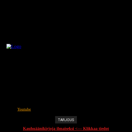
Youtube
TARJOUS
Kauhuäänikirjoja ilmaiseksi <--- Klikkaa tiedot