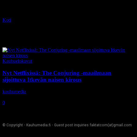
Koti
Tagit
Marisol Ramirez
Tag: Marisol Ramirez
Kauhuelokuvat
Nyt Netflixissä: The Conjuring -maailmaan
sijoittuva Itkevän naisen kirous
kauhumedia
-
19.2.2020
0
© Copyright - Kauhumedia.fi - Guest post inquiries faktatcom(at)gmail.com