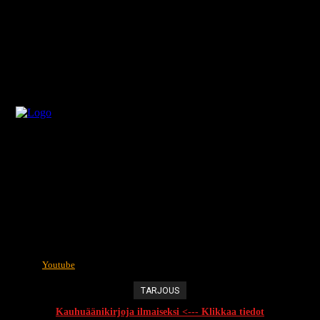
Youtube
TARJOUS
Kauhuäänikirjoja ilmaiseksi <--- Klikkaa tiedot