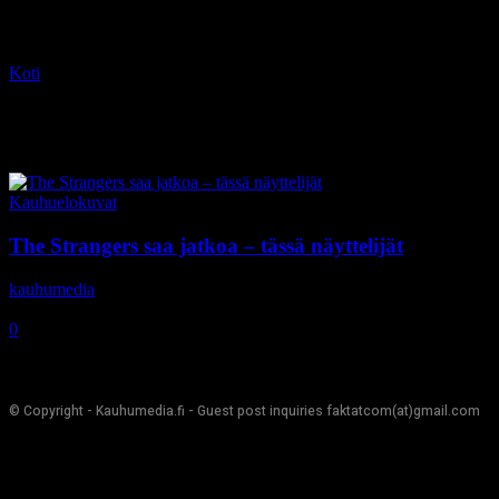
Koti
Tagit
Lewis Pullman
Tag: Lewis Pullman
Kauhuelokuvat
The Strangers saa jatkoa – tässä näyttelijät
kauhumedia
-
12.5.2017
0
© Copyright - Kauhumedia.fi - Guest post inquiries faktatcom(at)gmail.com