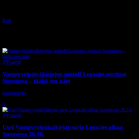
Koti
Tagit
Legacies
Tag: Legacies
TV-sarjat
Vampyyripäiväkirjojen spinoff Legacies starttasi
Suomessa – täältä sen näet
kauhumedia
-
26.10.2018
0
TV-sarjat
Uusi Vampyyripäiväkirjat-sarja Legacies alkaa
Suomessa 26.10.