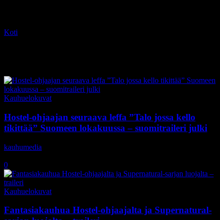
Koti
Tagit
Kyle MacLachlan
Tag: Kyle MacLachlan
Kauhuelokuvat
Hostel-ohjaajan seuraava leffa ”Talo jossa kello
tikittää” Suomeen lokakuussa – suomitraileri julki
kauhumedia
-
1.8.2018
0
Kauhuelokuvat
Fantasiakauhua Hostel-ohjaajalta ja Supernatural-