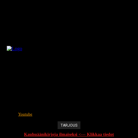
Youtube
TARJOUS
Kauhuäänikirjoja ilmaiseksi <--- Klikkaa tiedot