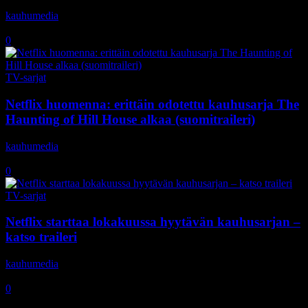
kauhumedia
-
24.9.2020
0
TV-sarjat
Netflix huomenna: erittäin odotettu kauhusarja The
Haunting of Hill House alkaa (suomitraileri)
kauhumedia
-
11.10.2018
0
TV-sarjat
Netflix starttaa lokakuussa hyytävän kauhusarjan –
katso traileri
kauhumedia
-
20.9.2018
0