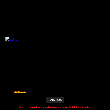
Youtube
TARJOUS
Kauhuäänikirjoja ilmaiseksi <--- Klikkaa tiedot