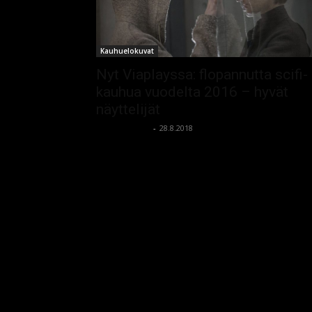
Kauhuelokuvat
Nyt Viaplayssa: flopannutta scifi-
kauhua vuodelta 2016 – hyvät
näyttelijät
kauhumedia
-
28.8.2018