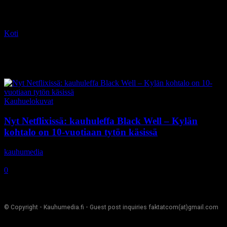
Koti
Tagit
Kaali Khuhi
Tag: Kaali Khuhi
Kauhuelokuvat
Nyt Netflixissä: kauhuleffa Black Well – Kylän
kohtalo on 10-vuotiaan tytön käsissä
kauhumedia
-
1.11.2020
0
© Copyright - Kauhumedia.fi - Guest post inquiries faktatcom(at)gmail.com