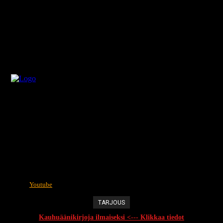
Youtube
TARJOUS
Kauhuäänikirjoja ilmaiseksi <--- Klikkaa tiedot