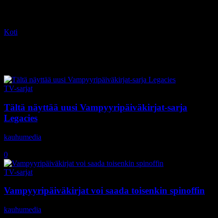
Koti
Tagit
Julie Plec
Tag: Julie Plec
TV-sarjat
Tältä näyttää uusi Vampyyripäiväkirjat-sarja
Legacies
kauhumedia
-
22.7.2018
0
TV-sarjat
Vampyyripäiväkirjat voi saada toisenkin spinoffin
kauhumedia
-