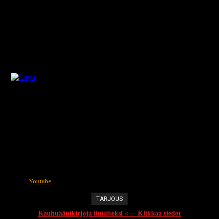
Youtube
TARJOUS
Kauhuäänikirjoja ilmaiseksi <--- Klikkaa tiedot