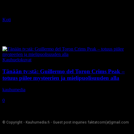
Koti
Tagit
Jonathan Hyde
Tag: Jonathan Hyde
Kauhuelokuvat
Tänään tv:stä: Guillermo del Toron Crims Peak –
totuus piilee mysteerien ja mielipuolisuuden alla
kauhumedia
-
14.1.2021
0
© Copyright - Kauhumedia.fi - Guest post inquiries faktatcom(at)gmail.com