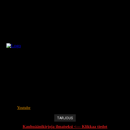
Youtube
TARJOUS
Kauhuäänikirjoja ilmaiseksi <--- Klikkaa tiedot