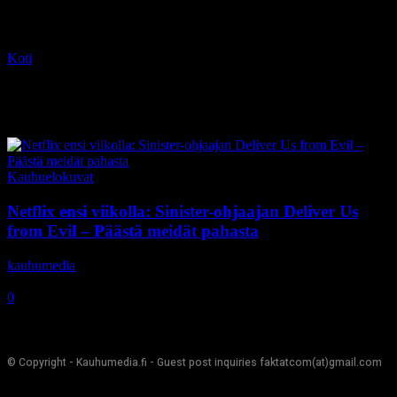
Koti
Tagit
Joel McHale
Tag: Joel McHale
Kauhuelokuvat
Netflix ensi viikolla: Sinister-ohjaajan Deliver Us
from Evil – Päästä meidät pahasta
kauhumedia
-
24.11.2019
0
© Copyright - Kauhumedia.fi - Guest post inquiries faktatcom(at)gmail.com