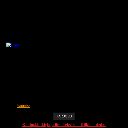
Youtube
TARJOUS
Kauhuäänikirjoja ilmaiseksi <--- Klikkaa tiedot