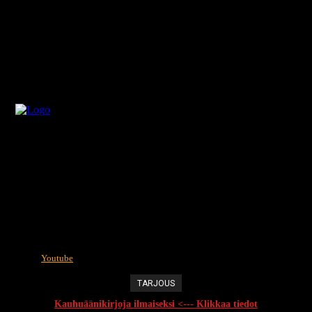
Youtube
TARJOUS
Kauhuäänikirjoja ilmaiseksi <--- Klikkaa tiedot