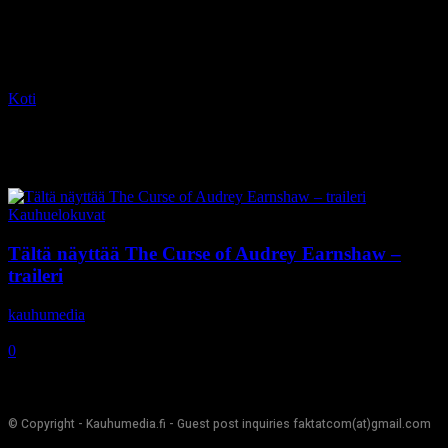
Koti
Tagit
Jessica Reynolds
Tag: Jessica Reynolds
Kauhuelokuvat
Tältä näyttää The Curse of Audrey Earnshaw –
traileri
kauhumedia
-
21.9.2020
0
© Copyright - Kauhumedia.fi - Guest post inquiries faktatcom(at)gmail.com