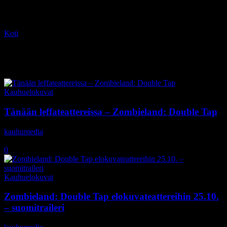
Koti
Tagit
Jesse Eisenberg
Tag: Jesse Eisenberg
Kauhuelokuvat
Tänään leffateattereissa – Zombieland: Double Tap
kauhumedia
-
25.10.2019
0
Kauhuelokuvat
Zombieland: Double Tap elokuvateattereihin 25.10.
– suomitraileri