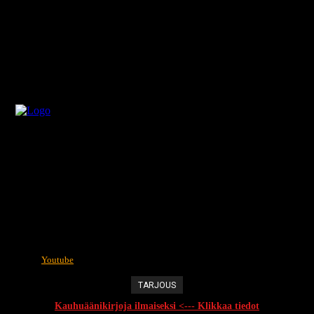
Youtube
TARJOUS
Kauhuäänikirjoja ilmaiseksi <--- Klikkaa tiedot