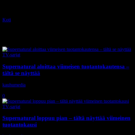
Koti
Tagit
Jensen Ackles
Tag: Jensen Ackles
TV-sarjat
Supernatural aloittaa viimeisen tuotantokautensa –
tältä se näyttää
kauhumedia
-
8.10.2019
0
TV-sarjat
Supernatural loppuu pian – tältä näyttää viimeinen
tuotantokausi