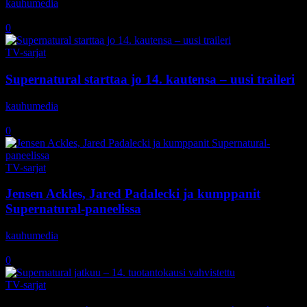
kauhumedia
-
17.9.2019
0
TV-sarjat
Supernatural starttaa jo 14. kautensa – uusi traileri
kauhumedia
-
21.9.2018
0
TV-sarjat
Jensen Ackles, Jared Padalecki ja kumppanit
Supernatural-paneelissa
kauhumedia
-
23.7.2018
0
TV-sarjat