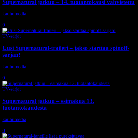
Supernatural jatkuu – 14. tuotantokausi vahvistettu
kauhumedia
-
3.4.2018
0
TV-sarjat
Uusi Supernatural-traileri – jakso starttaa spinoff-
sarjan!
kauhumedia
-
8.12.2017
0
TV-sarjat
Supernatural jatkuu – esimakua 13.
tuotantokaudesta
kauhumedia
-
14.10.2017
0