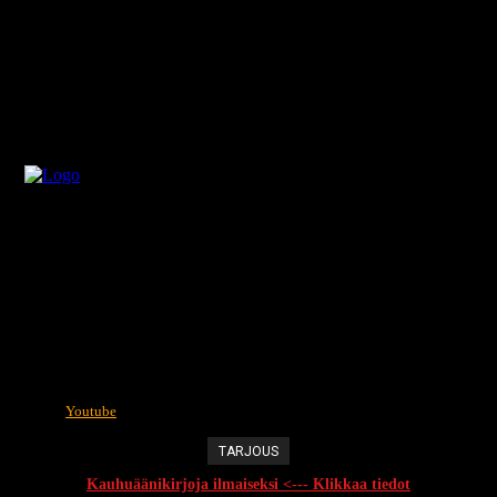
Youtube
TARJOUS
Kauhuäänikirjoja ilmaiseksi <--- Klikkaa tiedot