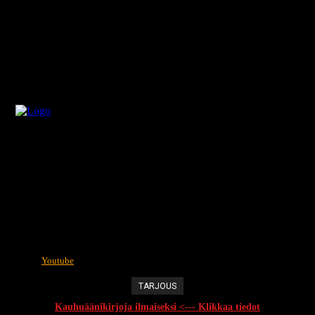
Youtube
TARJOUS
Kauhuäänikirjoja ilmaiseksi <--- Klikkaa tiedot