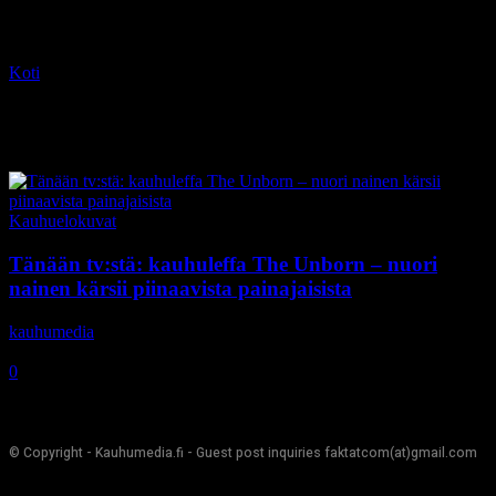
Koti
Tagit
James Remar
Tag: James Remar
Kauhuelokuvat
Tänään tv:stä: kauhuleffa The Unborn – nuori
nainen kärsii piinaavista painajaisista
kauhumedia
-
16.1.2020
0
© Copyright - Kauhumedia.fi - Guest post inquiries faktatcom(at)gmail.com