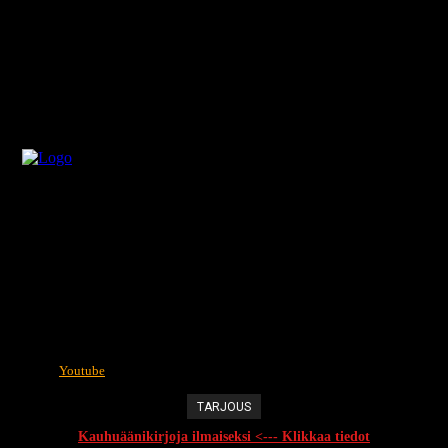
Youtube
TARJOUS
Kauhuäänikirjoja ilmaiseksi <--- Klikkaa tiedot