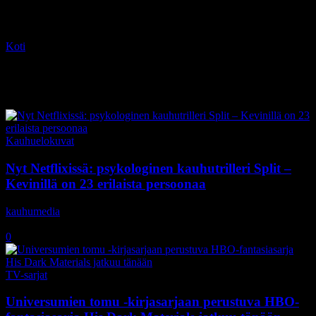
Koti
Tagit
James McAvoy
Tag: James McAvoy
Kauhuelokuvat
Nyt Netflixissä: psykologinen kauhutrilleri Split –
Kevinillä on 23 erilaista persoonaa
kauhumedia
-
25.1.2021
0
TV-sarjat
Universumien tomu -kirjasarjaan perustuva HBO-