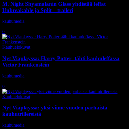
M. Night Shyamalanin Glass yhdistää leffat
Unbreakable ja Split – traileri
kauhumedia
-
21.7.2018
0
Kauhuelokuvat
Nyt Viaplayssa: Harry Potter -tähti kauhuleffassa
Victor Frankenstein
kauhumedia
-
7.2.2018
0
Kauhuelokuvat
Nyt Viaplayssa: yksi viime vuoden parhaista
kauhutrillereistä
kauhumedia
-