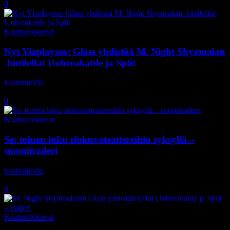
0
Kauhuelokuvat
Nyt Viaplayssa: Glass yhdistää M. Night Shyamalan
-hittileffat Unbreakable ja Split
kauhumedia
-
13.9.2019
0
Kauhuelokuvat
Se: toinen luku elokuvateattereihin syksyllä –
suomitraileri
kauhumedia
-
10.5.2019
0
Kauhuelokuvat