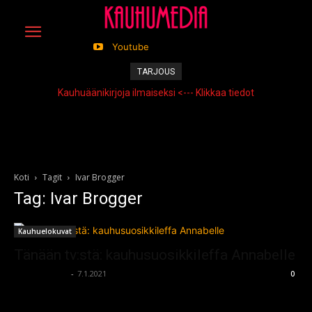
Youtube
TARJOUS
Kauhuäänikirjoja ilmaiseksi <--- Klikkaa tiedot
Koti
Tagit
Ivar Brogger
Tag: Ivar Brogger
Kauhuelokuvat
Tänään tv:stä: kauhusuosikkileffa Annabelle
kauhumedia
-
7.1.2021
0