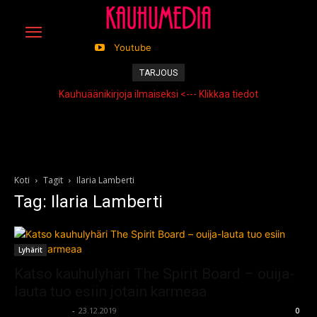
Youtube
TARJOUS
Kauhuäänikirjoja ilmaiseksi <--- Klikkaa tiedot
Koti
Tagit
Ilaria Lamberti
Tag: Ilaria Lamberti
Lyhärit
Katso kauhulyhäri The Spirit Board – ouija-
lauta tuo esiin jotain karmeaa
kauhumedia
-
23.12.2019
0