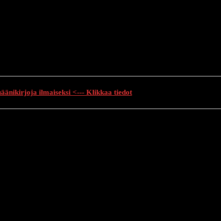
änikirjoja ilmaiseksi <--- Klikkaa tiedot
auhutarinat
Creepypasta
Kauhuelokuvat
Muu kauhu