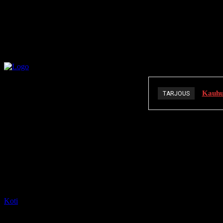
Kauhuä
TARJOUS
K
Koti
Tagit
Holland Roden