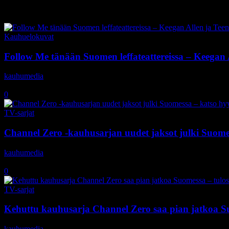
Tag: Holland Roden
Kauhuelokuvat
Follow Me tänään Suomen leffateattereissa – Keegan A
kauhumedia
-
6.11.2020
0
TV-sarjat
Channel Zero -kauhusarjan uudet jaksot julki Suomes
kauhumedia
-
20.9.2018
0
TV-sarjat
Kehuttu kauhusarja Channel Zero saa pian jatkoa Su
kauhumedia
-