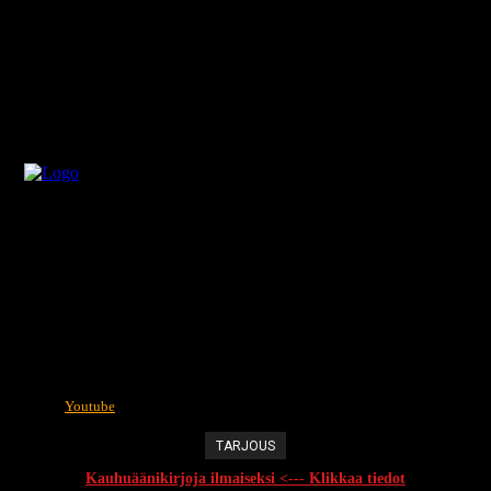
Youtube
TARJOUS
Kauhuäänikirjoja ilmaiseksi <--- Klikkaa tiedot