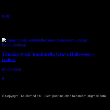
Koti
Tagit
Grave Halloween
Tag: Grave Halloween
Kauhuelokuvat
Tänään tv:stä: kauhuleffa Grave Halloween –
traileri
kauhumedia
-
11.1.2018
0
© Copyright - Kauhumedia.fi - Guest post inquiries faktatcom(at)gmail.com