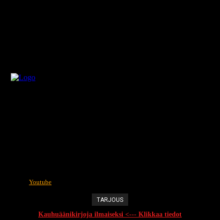
Youtube
TARJOUS
Kauhuäänikirjoja ilmaiseksi <--- Klikkaa tiedot