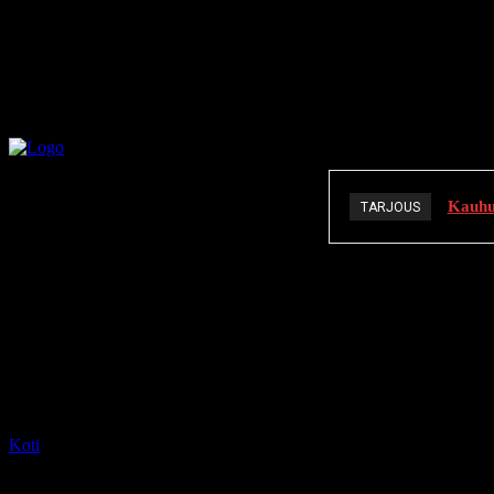
Kauhuä
TARJOUS
K
Koti
Tagit
Ghoul