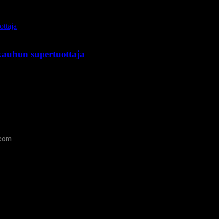
kauhun supertuottaja
.com