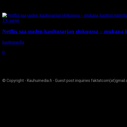
Tag: Ghoul
TV-sarjat
Netflix saa uuden kauhusarjan elokuussa – mukana 
kauhumedia
-
10.7.2018
0
© Copyright - Kauhumedia.fi - Guest post inquiries faktatcom(at)gmail