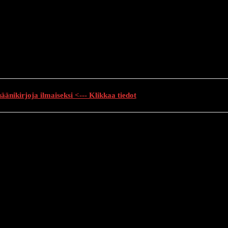
änikirjoja ilmaiseksi <--- Klikkaa tiedot
auhutarinat
Creepypasta
Kauhuelokuvat
Muu kauhu