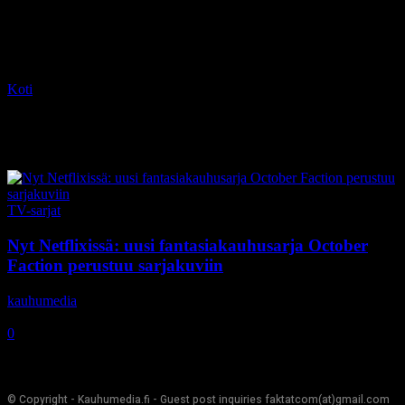
Koti
Tagit
Gabriel Darku
Tag: Gabriel Darku
TV-sarjat
Nyt Netflixissä: uusi fantasiakauhusarja October
Faction perustuu sarjakuviin
kauhumedia
-
23.1.2020
0
© Copyright - Kauhumedia.fi - Guest post inquiries faktatcom(at)gmail.com