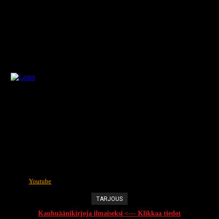
Youtube
TARJOUS
Kauhuäänikirjoja ilmaiseksi <--- Klikkaa tiedot