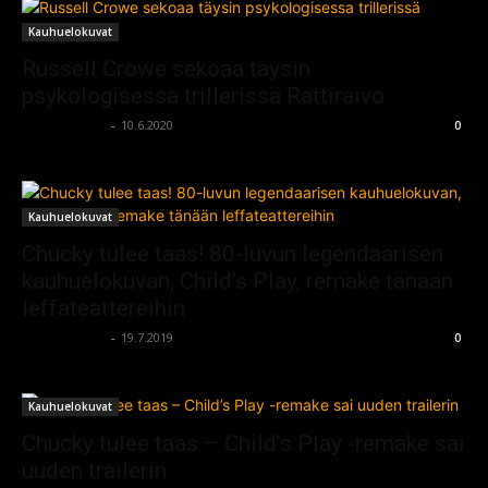
Kauhuelokuvat
Russell Crowe sekoaa täysin
psykologisessa trillerissä Rattiraivo
kauhumedia
-
10.6.2020
0
Kauhuelokuvat
Chucky tulee taas! 80-luvun legendaarisen
kauhuelokuvan, Child’s Play, remake tänään
leffateattereihin
kauhumedia
-
19.7.2019
0
Kauhuelokuvat
Chucky tulee taas – Child’s Play -remake sai
uuden trailerin