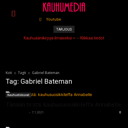
Youtube
TARJOUS
Kauhuäänikirjoja ilmaiseksi <--- Klikkaa tiedot
Koti
Tagit
Gabriel Bateman
Tag: Gabriel Bateman
Kauhuelokuvat
Tänään tv:stä: kauhusuosikkileffa Annabelle
kauhumedia
-
7.1.2021
0