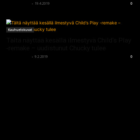
kauhumedia
-
19.4.2019
0
Kauhuelokuvat
Tältä näyttää kesällä ilmestyvä Child’s Play
-remake – uudistunut Chucky tulee
kauhumedia
-
9.2.2019
0