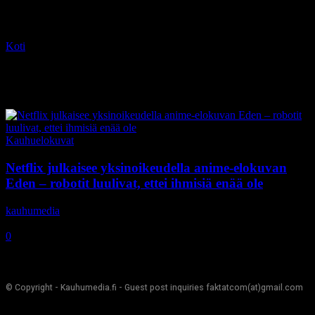
Koti
Tagit
Fullmetal Alchemist
Tag: Fullmetal Alchemist
Kauhuelokuvat
Netflix julkaisee yksinoikeudella anime-elokuvan
Eden – robotit luulivat, ettei ihmisiä enää ole
kauhumedia
-
27.10.2020
0
© Copyright - Kauhumedia.fi - Guest post inquiries faktatcom(at)gmail.com