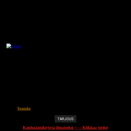
Youtube
TARJOUS
Kauhuäänikirjoja ilmaiseksi <--- Klikkaa tiedot