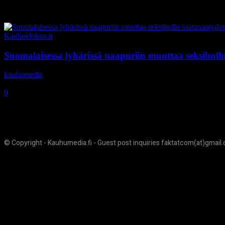
Tag: Fucking Bunnies
Kauhuelokuvat
Suomalaisessa lyhärissä naapuriin muuttaa seksihull
kauhumedia
-
17.1.2017
0
© Copyright - Kauhumedia.fi - Guest post inquiries faktatcom(at)gmail