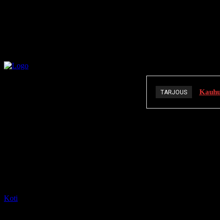
Kauhuä
TARJOUS
K
Koti
Tagit
Fucking Bunnies