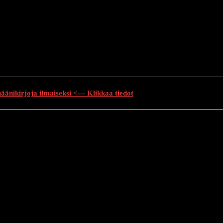
änikirjoja ilmaiseksi <--- Klikkaa tiedot
auhutarinat
Creepypasta
Kauhuelokuvat
Muu kauhu