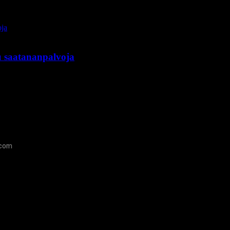
u saatananpalvoja
.com