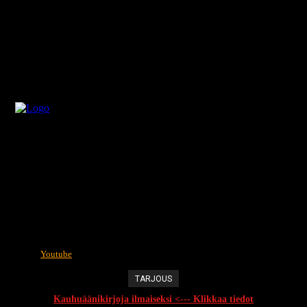
Youtube
TARJOUS
Kauhuäänikirjoja ilmaiseksi <--- Klikkaa tiedot