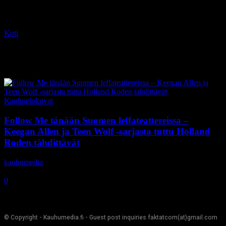
Koti
Tagit
Follow Me
Tag: Follow Me
Kauhuelokuvat
Follow Me tänään Suomen leffateattereissa –
Keegan Allen ja Teen Wolf -sarjasta tuttu Holland
Roden tähdittävät
kauhumedia
-
6.11.2020
0
© Copyright - Kauhumedia.fi - Guest post inquiries faktatcom(at)gmail.com