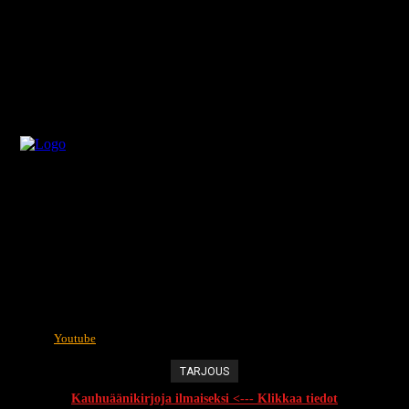
Youtube
TARJOUS
Kauhuäänikirjoja ilmaiseksi <--- Klikkaa tiedot