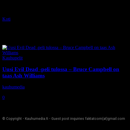
Koti
Tagit
Evil Dead: The Game
Tag: Evil Dead: The Game
Kauhupelit
Uusi Evil Dead -peli tulossa – Bruce Campbell on
taas Ash Williams
kauhumedia
-
14.12.2020
0
© Copyright - Kauhumedia.fi - Guest post inquiries faktatcom(at)gmail.com