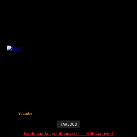
Youtube
TARJOUS
Kauhuäänikirjoja ilmaiseksi <--- Klikkaa tiedot