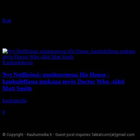
Koti
Tagit
Emily Taaffe
Tag: Emily Taaffe
Kauhuelokuvat
Nyt Netflixissä: uunituoreessa His House -
kauhuleffassa mukana myös Doctor Who -tähti
Matt Smith
kauhumedia
-
30.10.2020
0
© Copyright - Kauhumedia.fi - Guest post inquiries faktatcom(at)gmail.com