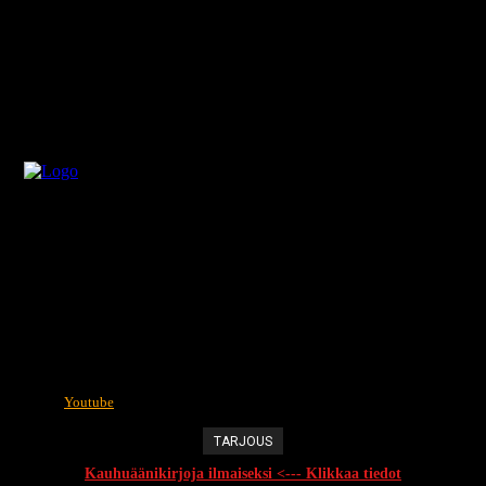
Youtube
TARJOUS
Kauhuäänikirjoja ilmaiseksi <--- Klikkaa tiedot