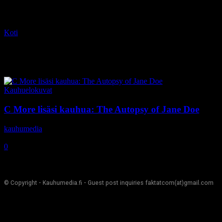
Koti
Tagit
Emile Hirsch
Tag: Emile Hirsch
Kauhuelokuvat
C More lisäsi kauhua: The Autopsy of Jane Doe
kauhumedia
-
30.1.2018
0
© Copyright - Kauhumedia.fi - Guest post inquiries faktatcom(at)gmail.com