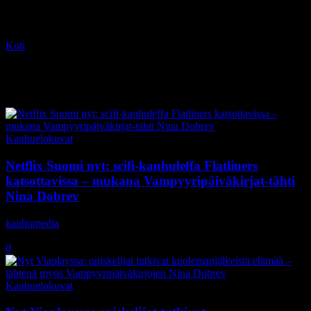
Koti
Tagit
Ellen Page
Tag: Ellen Page
Kauhuelokuvat
Netflix Suomi nyt: scifi-kauhuleffa Flatliners
katsottavissa – mukana Vampyyripäiväkirjat-tähti
Nina Dobrev
kauhumedia
-
29.8.2019
0
Kauhuelokuvat