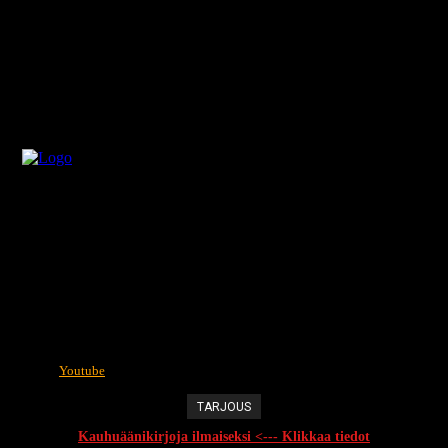
Youtube
TARJOUS
Kauhuäänikirjoja ilmaiseksi <--- Klikkaa tiedot