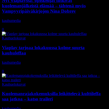
Nyt Viaplayssa: opiskelijat tutkivat
kuolemanjälkeistä elämää – tähtenä myös
Vampyyripäiväkirjojen Nina Dobrev
kauhumedia
-
18.10.2018
0
Kauhuelokuvat
Viaplay tarjoaa lokakuussa kolme suurta
kauhuleffaa
kauhumedia
-
11.9.2018
0
Kauhuelokuvat
Kuolemanrajakokemuksilla leikittelevä kulttileffa
saa jatkoa – katso traileri
kauhumedia
-