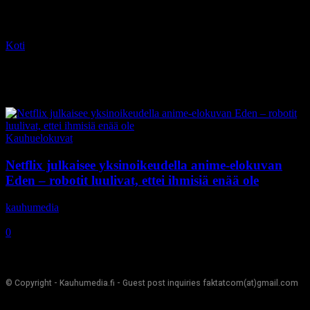
Koti
Tagit
Eden
Tag: Eden
Kauhuelokuvat
Netflix julkaisee yksinoikeudella anime-elokuvan
Eden – robotit luulivat, ettei ihmisiä enää ole
kauhumedia
-
27.10.2020
0
© Copyright - Kauhumedia.fi - Guest post inquiries faktatcom(at)gmail.com