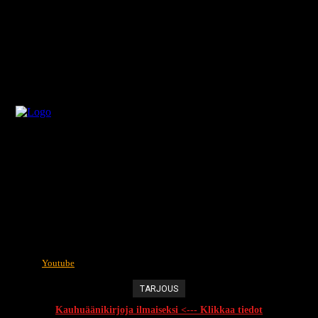
Youtube
TARJOUS
Kauhuäänikirjoja ilmaiseksi <--- Klikkaa tiedot