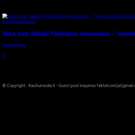
Tag: Domowik
Kauhukirjallisuus
Ilkka Auer julkaisi Noirankiro-romaaninsa – ”onnet
kauhumedia
-
2.11.2020
0
© Copyright - Kauhumedia.fi - Guest post inquiries faktatcom(at)gmail