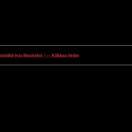
änikirjoja ilmaiseksi <--- Klikkaa tiedot
auhutarinat
Creepypasta
Kauhuelokuvat
Muu kauhu