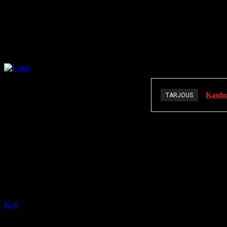
Kauhuä
TARJOUS
K
Koti
Tagit
Domowik