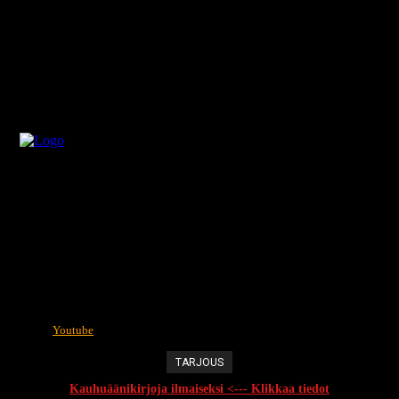
Youtube
TARJOUS
Kauhuäänikirjoja ilmaiseksi <--- Klikkaa tiedot