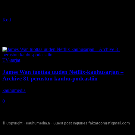
Koti
Tagit
Dina Shihabi
Tag: Dina Shihabi
TV-sarjat
James Wan tuottaa uuden Netflix-kauhusarjan –
Archive 81 perustuu kauhu-podcastiin
kauhumedia
-
27.10.2020
0
© Copyright - Kauhumedia.fi - Guest post inquiries faktatcom(at)gmail.com