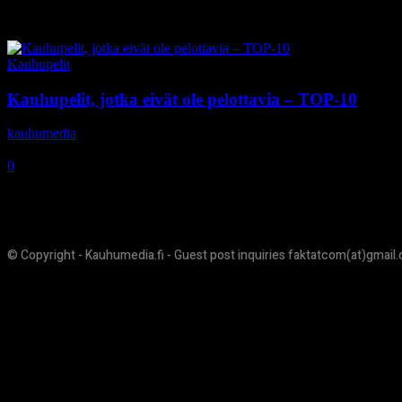
Tag: Deadly Premonition
Kauhupelit
Kauhupelit, jotka eivät ole pelottavia – TOP-10
kauhumedia
-
7.5.2018
0
© Copyright - Kauhumedia.fi - Guest post inquiries faktatcom(at)gmail