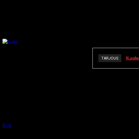
Kauhuä
TARJOUS
K
Koti
Tagit
Deadly Premonition