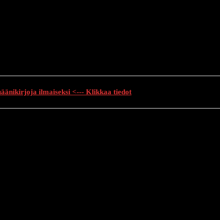
änikirjoja ilmaiseksi <--- Klikkaa tiedot
auhutarinat
Creepypasta
Kauhuelokuvat
Muu kauhu