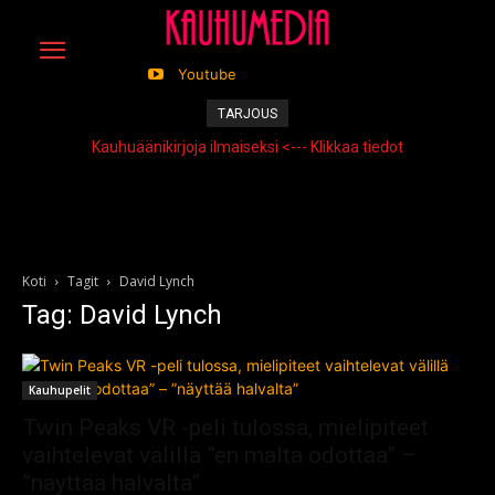
Youtube
TARJOUS
Kauhuäänikirjoja ilmaiseksi <--- Klikkaa tiedot
Koti
Tagit
David Lynch
Tag: David Lynch
Kauhupelit
Twin Peaks VR -peli tulossa, mielipiteet
vaihtelevat välillä ”en malta odottaa” –
”näyttää halvalta”