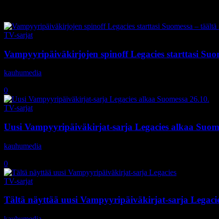
Tag: Danielle Rose Russell
TV-sarjat
Vampyyripäiväkirjojen spinoff Legacies starttasi Suom
kauhumedia
-
26.10.2018
0
TV-sarjat
Uusi Vampyyripäiväkirjat-sarja Legacies alkaa Suom
kauhumedia
-
4.9.2018
0
TV-sarjat
Tältä näyttää uusi Vampyyripäiväkirjat-sarja Legaci
kauhumedia
-