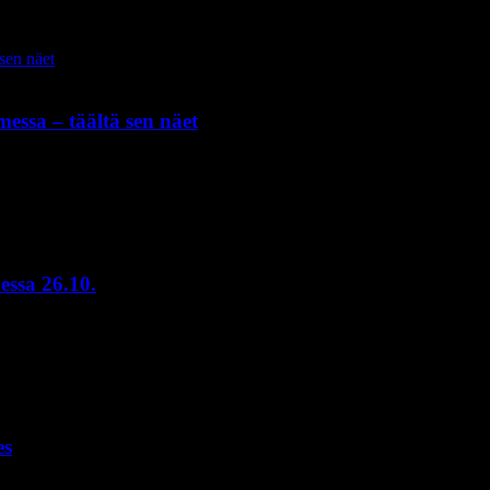
essa – täältä sen näet
essa 26.10.
es