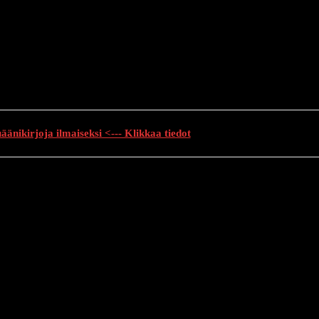
änikirjoja ilmaiseksi <--- Klikkaa tiedot
auhutarinat
Creepypasta
Kauhuelokuvat
Muu kauhu