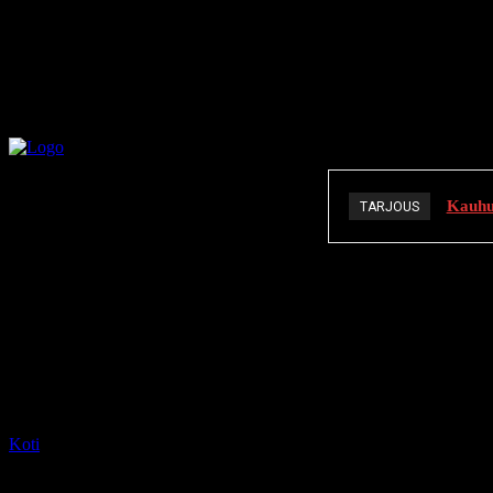
Kauhuä
TARJOUS
K
Koti
Tagit
Danielle Rose Russell